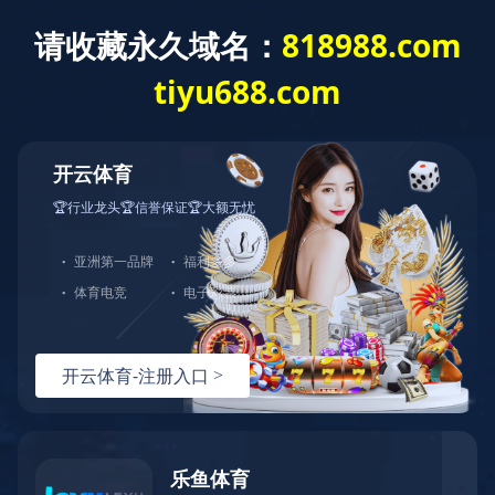
EN
集团简介
ABOUT US
kaiyun开云官方网页版是国家第二批“AAAAA级综合物
流”企业，经过三十年的砥砺前行，从传统物流到围绕企业传
统产业基因，以“互联网+”、大数据作为企业发展创新的核心
动力，以打造“仓储泛产业链全覆盖平台”为企业发展战略，
实现与新零售商家端、物流端的深度融合，并与工业4.0高精
尖制造业的产业链合作，形成集电子商务、数据中心、高效
物流、智能制造为一体的综合性硬件载体平台及完善的供应
链运营管理服务，此外集团积极进入商业综合体、教育教学