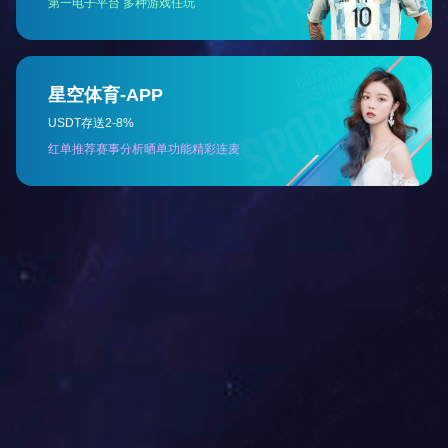
科技孵化
跨境服务
TECHNOLOGY INCUBATION
CROSS-BORDER SUPPLY
“状元谷电子商务孵化器”旨在为基
状元谷跨境贸易电商监管中心，在
地内小微型企业提供创业创新服务...
园区内为跨境电商企业提供优质的
现...
MORE
MORE
区块链
BLOCKCHAIN
广州城投·中关村e谷区块链产业园位
于状元谷商务办公中心，致力于打
造...
MORE