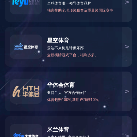
土上，数字经济生态圈已经形成，南香谷数字经济高地正在崛起！
2023.12.28
南香谷第四标段厂房主体结构建设招标项目公告
2021.08.19
南方物流集团积极组织各园区进行新冠疫苗接种
2021.05.28
官金仙董事长应邀观摩南北书画派神笔盛会